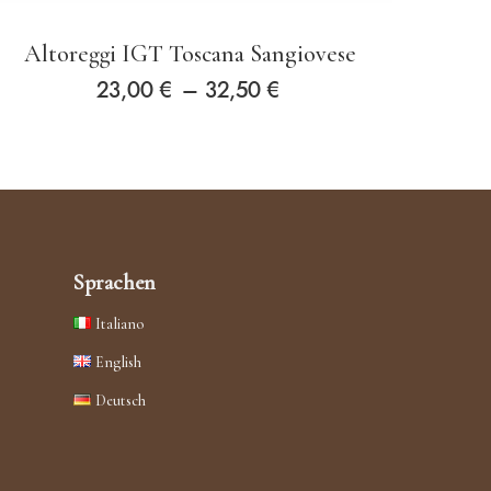
Altoreggi IGT Toscana Sangiovese
Preisspanne:
23,00
€
–
32,50
€
Dieses
23,00 €
Produkt
bis
weist
32,50 €
mehrere
Varianten
Sprachen
auf.
Italiano
Die
English
Optionen
Deutsch
können
auf
der