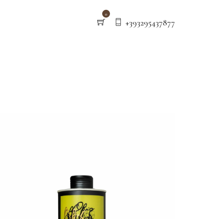
0
+393295437877