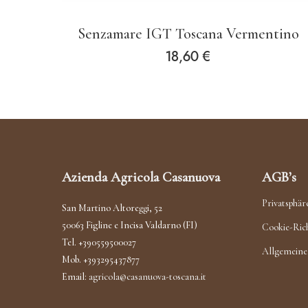
Senzamare IGT Toscana Vermentino
18,60
€
Azienda Agricola Casanuova
AGB’s
Privatsphär
San Martino Altoreggi, 52
50063 Figline e Incisa Valdarno (FI)
Cookie-Rich
Tel. +390559500027
Allgemeine
Mob. +393295437877
Email:
agricola@casanuova-toscana.it