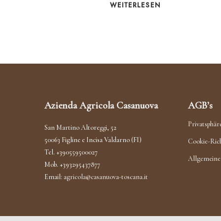
WEITERLESEN
Azienda Agricola Casanuova
AGB’s
Privatsphär
San Martino Altoreggi, 52
50063 Figline e Incisa Valdarno (FI)
Cookie-Rich
Tel. +390559500027
Allgemeine
Mob. +393295437877
Email:
agricola@casanuova-toscana.it