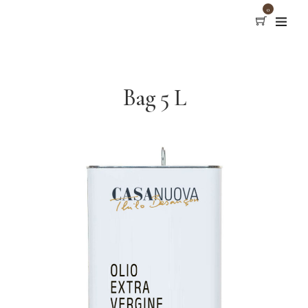
0
Bag 5 L